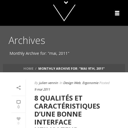
Archives
Monthly Archive for: "mai, 2011"
HOME
/
MONTHLY ARCHIVE FOR: "MAI 9TH, 2011"
By
julien vennin
In
Design Web
,
Ergonomie
Posted
9 mai 2011
8 QUALITÉS ET
CARACTÉRISTIQUES
0
D’UNE BONNE
INTERFACE
0