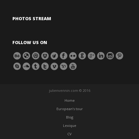
PHOTOS STREAM
FOLLOW US ON
julienvennin.com © 2016
Home
European’s tour
Blog
Lexique
CV