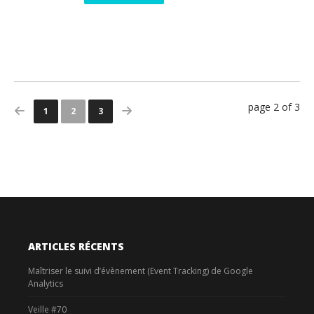
page 2 of 3
1
2
3
ARTICLES RÉCENTS
Maîtriser le suivi d’évènement (Event Tracking) de Google
Analytics
Veille #70