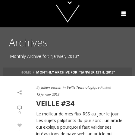
Archives
Monthly Archive for: "janvier, 2013"
HOME
/
MONTHLY ARCHIVE FOR: "JANVIER 13TH, 2013"
By
julien vennin
In
Veille Technologique
Posted
13 janvier 2013
VEILLE #34
0
Le meilleur de mes flux RSS au jour le jour.
Les sujets palpitants du jour sont : un article
qui explique pourquoi il faut valider ses
0
intégrations de page web; un article qui