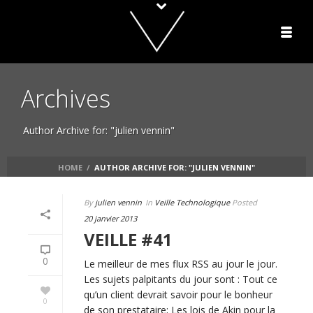
Archives
Author Archive for: "julien vennin"
HOME
/
AUTHOR ARCHIVE FOR: "JULIEN VENNIN"
By
julien vennin
In
Veille Technologique
Posted
20 janvier 2013
VEILLE #41
0
Le meilleur de mes flux RSS au jour le jour.
Les sujets palpitants du jour sont : Tout ce
qu’un client devrait savoir pour le bonheur
0
de son prestataire; Les lois de Akin pour la