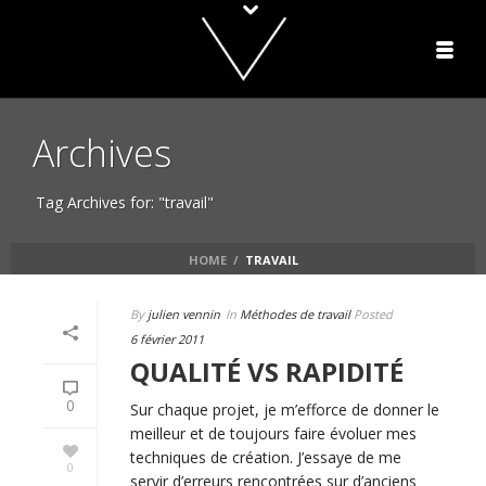
Archives
Tag Archives for: "travail"
HOME
/
TRAVAIL
By
julien vennin
In
Méthodes de travail
Posted
6 février 2011
QUALITÉ VS RAPIDITÉ
0
Sur chaque projet, je m’efforce de donner le
meilleur et de toujours faire évoluer mes
techniques de création. J’essaye de me
0
servir d’erreurs rencontrées sur d’anciens