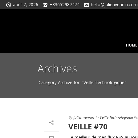
août 7, 2026
+33652987474
hello@julienvennin.com
HOME
Archives
Category Archive for: "Veille Technologique"
By
julien vennin
In
Veille Technologique
Po
VEILLE #70
Le meilleur de mes flux RSS au jour 