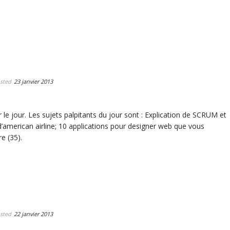
sted
23 janvier 2013
 le jour. Les sujets palpitants du jour sont : Explication de SCRUM et
’american airline; 10 applications pour designer web que vous
re (35).
sted
22 janvier 2013