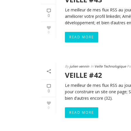
Le meilleur de mes flux RSS au jour
0
améliorer votre profil linkedin; Am
développement; et bien d’autres en
0
READ MORE
By
julien vennin
In
Veille Technologique
Po
VEILLE #42
Le meilleur de mes flux RSS au jour l
0
pour construire un site one page; 
bien d’autres encore (32).
0
READ MORE