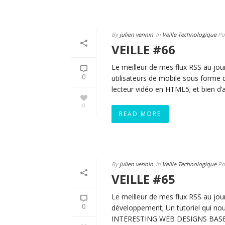
By
julien vennin
In
Veille Technologique
Po
VEILLE #66
Le meilleur de mes flux RSS au jour 
0
utilisateurs de mobile sous forme d
lecteur vidéo en HTML5; et bien d’a
0
READ MORE
By
julien vennin
In
Veille Technologique
Po
VEILLE #65
Le meilleur de mes flux RSS au jour
0
développement; Un tutoriel qui n
INTERESTING WEB DESIGNS BASE