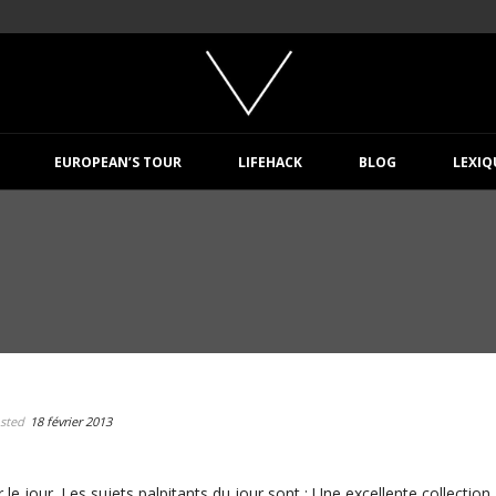
EUROPEAN’S TOUR
LIFEHACK
BLOG
LEXIQ
sted
18 février 2013
le jour. Les sujets palpitants du jour sont : Une excellente collection