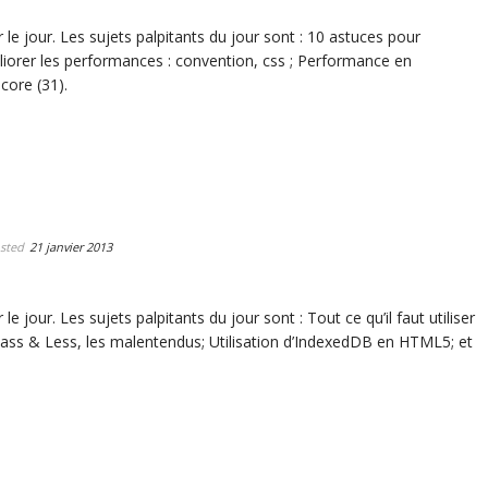
 le jour. Les sujets palpitants du jour sont : 10 astuces pour
éliorer les performances : convention, css ; Performance en
core (31).
sted
21 janvier 2013
e jour. Les sujets palpitants du jour sont : Tout ce qu’il faut utiliser
Sass & Less, les malentendus; Utilisation d’IndexedDB en HTML5; et