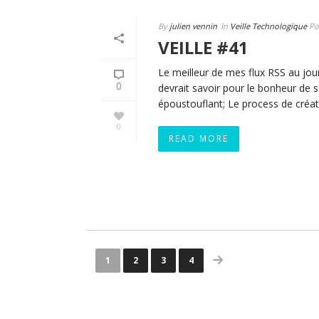
By
julien vennin
In
Veille Technologique
Po
VEILLE #41
Le meilleur de mes flux RSS au jour 
0
devrait savoir pour le bonheur de s
époustouflant; Le process de créati
0
READ MORE
1
2
3
4