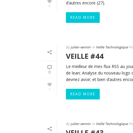
d’autres encore (27).
0
READ MORE
By
julien vennin
In
Veille Technologique
Po
VEILLE #44
Le meilleur de mes flux RSS au jour
0
de lean; Analyse du nouveau logo d
devriez avoir; et bien d’autres enco
1
READ MORE
By
julien vennin
In
Veille Technologique
Po
VEILLE #43