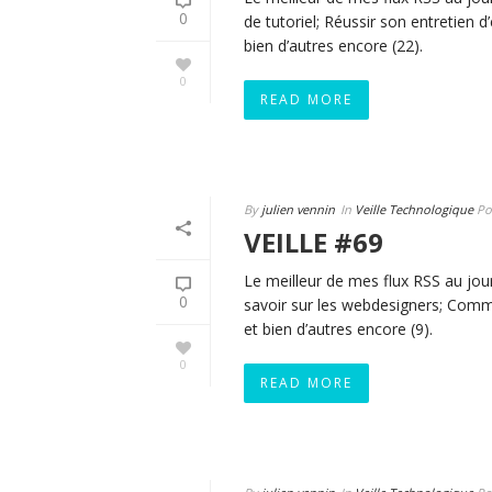
0
de tutoriel; Réussir son entretien 
bien d’autres encore (22).
0
READ MORE
By
julien vennin
In
Veille Technologique
Po
VEILLE #69
Le meilleur de mes flux RSS au jour
0
savoir sur les webdesigners; Comme
et bien d’autres encore (9).
0
READ MORE