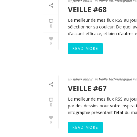
By
julien vennin
In
Veille Technologique
Po
VEILLE #68
Le meilleur de mes flux RSS au jour
0
sélectionner sa couleur; De quoi 
d’accueil efficace; et bien d’autres 
0
READ MORE
By
julien vennin
In
Veille Technologique
Po
VEILLE #67
Le meilleur de mes flux RSS au jour 
0
par des dessins pour votre inspira
infographie présentant l’état du ma
0
READ MORE