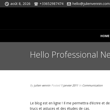
août 8, 2026
+33652987474
hello@julienvennin.com
HOME
Hello Professional N
By
julien vennin
Posted
1 janvier 2011
In
Communication
Le blog est en ligne ! Il me permettra d’écrire et d
trucs et astuces et des études de cas.