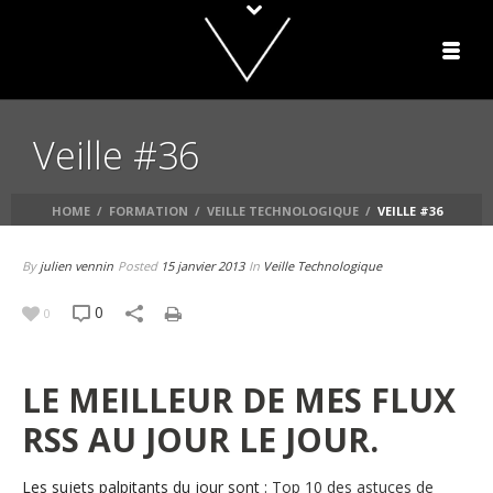
Veille #36
HOME
/
FORMATION
/
VEILLE TECHNOLOGIQUE
/
VEILLE #36
By
julien vennin
Posted
15 janvier 2013
In
Veille Technologique
0
0
LE MEILLEUR DE MES FLUX
RSS AU JOUR LE JOUR.
Les sujets palpitants du jour sont :
Top 10 des astuces de