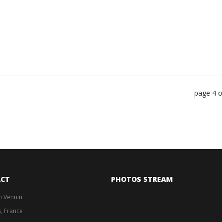
page 4 o
CT
PHOTOS STREAM
en Vennin
s, France