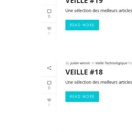
VEILLE #19
Une sélection des meilleurs articles
0
READ MORE
0
By
julien vennin
In
Veille Technologique
Po
VEILLE #18
Une sélection des meilleurs articles
0
READ MORE
0