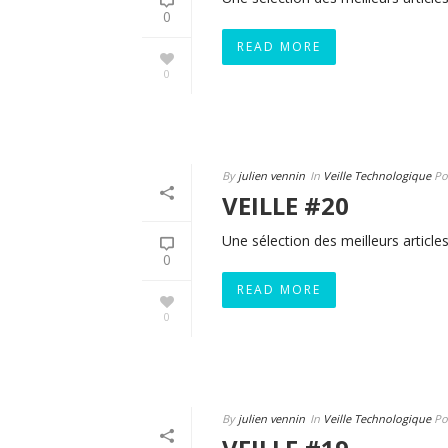
0
READ MORE
0
By
julien vennin
In
Veille Technologique
Po
VEILLE #20
Une sélection des meilleurs articles
0
READ MORE
0
By
julien vennin
In
Veille Technologique
Po