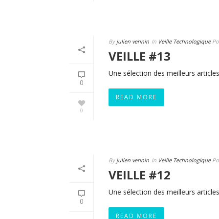
By
julien vennin
In
Veille Technologique
Po
VEILLE #13
Une sélection des meilleurs articles
0
READ MORE
0
By
julien vennin
In
Veille Technologique
Po
VEILLE #12
Une sélection des meilleurs articles
0
READ MORE