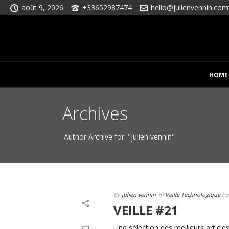
août 9, 2026
+33652987474
hello@julienvennin.com
HOME
Archives
Author Archive for: "julien vennin"
By
julien vennin
In
Veille Technologique
Po
VEILLE #21
Une sélection des meilleurs articles