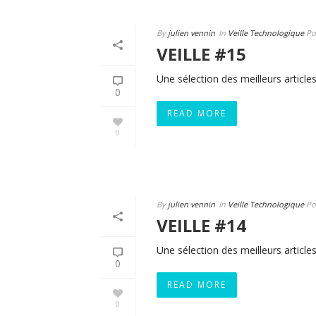
By
julien vennin
In
Veille Technologique
Po
VEILLE #15
Une sélection des meilleurs articles
0
READ MORE
0
By
julien vennin
In
Veille Technologique
Po
VEILLE #14
Une sélection des meilleurs articles
0
READ MORE
0