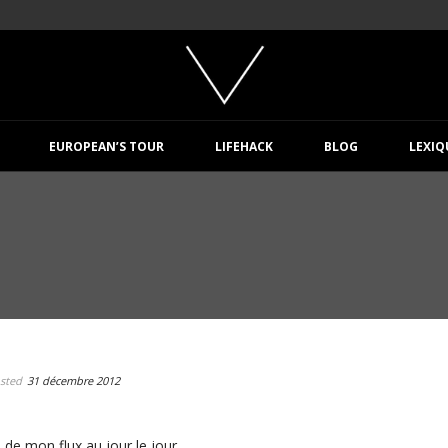
EUROPEAN’S TOUR
LIFEHACK
BLOG
LEXIQ
sted
31 décembre 2012
 de mon flux au jour le jour.