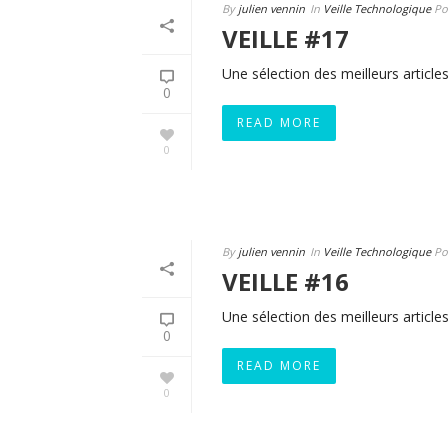
By
julien vennin
In
Veille Technologique
Po
VEILLE #17
Une sélection des meilleurs articles
0
READ MORE
0
By
julien vennin
In
Veille Technologique
Po
VEILLE #16
Une sélection des meilleurs articles
0
READ MORE
0