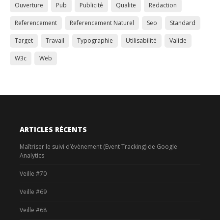
Ouverture
Pub
Publicité
Qualite
Redaction
Referencement
Referencement Naturel
Seo
Standard
Target
Travail
Typographie
Utilisabilité
Valide
W3c
Web
ARTICLES RÉCENTS
Maîtriser le suivi d’évènement (Event Tracking) de Google
Analytics
Veille #70
Veille #69
Veille #68