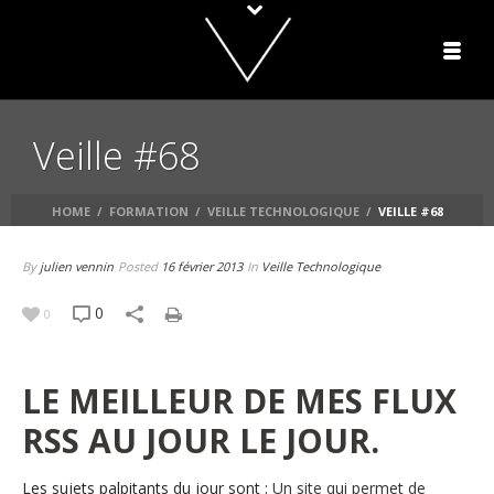
Veille #68
HOME
/
FORMATION
/
VEILLE TECHNOLOGIQUE
/
VEILLE #68
By
julien vennin
Posted
16 février 2013
In
Veille Technologique
0
0
LE MEILLEUR DE MES FLUX
RSS AU JOUR LE JOUR.
Les sujets palpitants du jour sont :
Un site qui permet de