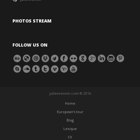
PHOTOS STREAM
FOLLOW US ON
julienvennin.com © 2016
Home
European’s tour
Blog
Lexique
CV