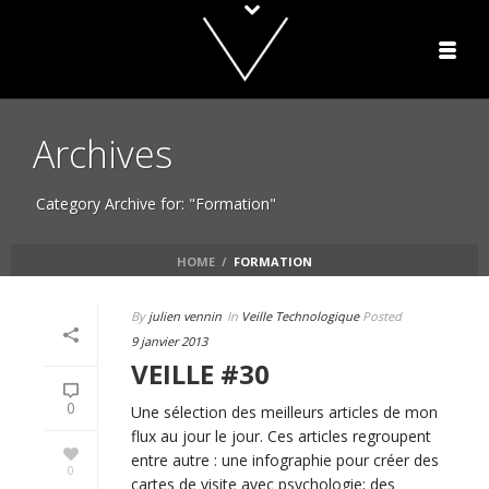
Archives
Category Archive for: "Formation"
HOME
/
FORMATION
By
julien vennin
In
Veille Technologique
Posted
9 janvier 2013
VEILLE #30
0
Une sélection des meilleurs articles de mon
flux au jour le jour. Ces articles regroupent
entre autre : une infographie pour créer des
0
cartes de visite avec psychologie; des