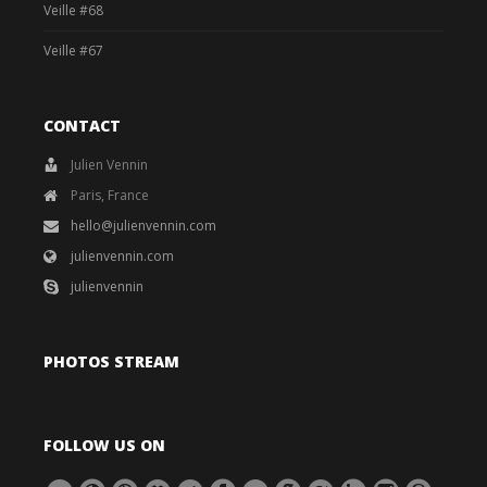
Veille #68
Veille #67
CONTACT
Julien Vennin
Paris, France
hello@julienvennin.com
julienvennin.com
julienvennin
PHOTOS STREAM
FOLLOW US ON