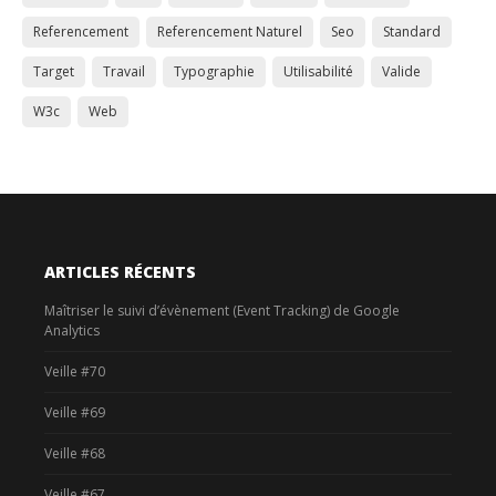
Referencement
Referencement Naturel
Seo
Standard
Target
Travail
Typographie
Utilisabilité
Valide
W3c
Web
ARTICLES RÉCENTS
Maîtriser le suivi d’évènement (Event Tracking) de Google
Analytics
Veille #70
Veille #69
Veille #68
Veille #67