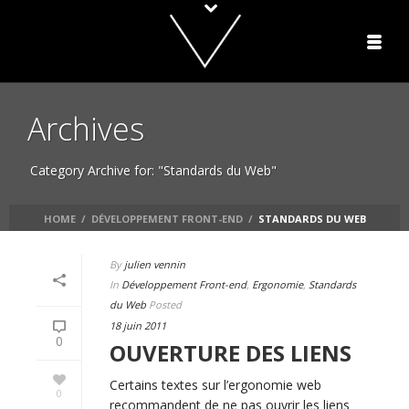
Archives
Category Archive for: "Standards du Web"
HOME
/
DÉVELOPPEMENT FRONT-END
/
STANDARDS DU WEB
By
julien vennin
In
Développement Front-end
,
Ergonomie
,
Standards
du Web
Posted
18 juin 2011
0
OUVERTURE DES LIENS
Certains textes sur l’ergonomie web
0
recommandent de ne pas ouvrir les liens