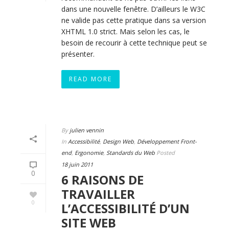
dans une nouvelle fenêtre. D’ailleurs le W3C
ne valide pas cette pratique dans sa version
XHTML 1.0 strict. Mais selon les cas, le
besoin de recourir à cette technique peut se
présenter.
READ MORE
By
julien vennin
In
Accessibilité
,
Design Web
,
Développement Front-
end
,
Ergonomie
,
Standards du Web
Posted
18 juin 2011
0
6 RAISONS DE
TRAVAILLER
0
L’ACCESSIBILITÉ D’UN
SITE WEB