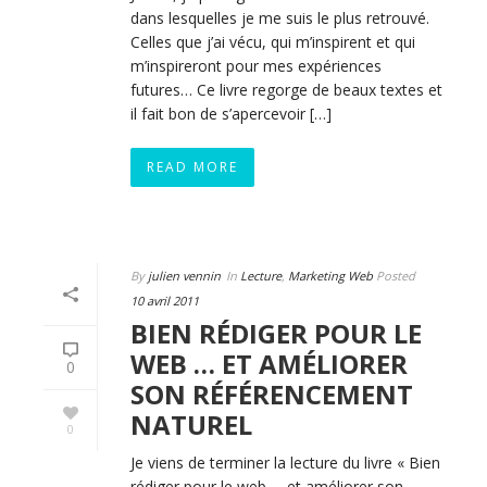
dans lesquelles je me suis le plus retrouvé.
Celles que j’ai vécu, qui m’inspirent et qui
m’inspireront pour mes expériences
futures… Ce livre regorge de beaux textes et
il fait bon de s’apercevoir […]
READ MORE
By
julien vennin
In
Lecture
,
Marketing Web
Posted
10 avril 2011
BIEN RÉDIGER POUR LE
WEB … ET AMÉLIORER
0
SON RÉFÉRENCEMENT
NATUREL
0
Je viens de terminer la lecture du livre « Bien
rédiger pour le web … et améliorer son