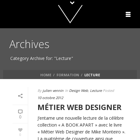
Archives
Category Archive for: "Lecture"
HOME
/
FORMATION
/
LECTURE
By
julien vennin
In
Design Web
,
Lecture
Posted
10 octobre 2012
MÉTIER WEB DESIGNER
0
J’entame une nouvelle lecture de la célèbre
collection « A BOOK APART » avec le livre
« Métier Web Designer de Mike Monteiro ».
0
La quatrième de couverture ainsi que