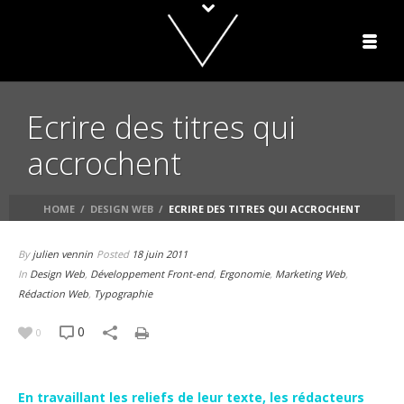
Ecrire des titres qui
accrochent
HOME
/
DESIGN WEB
/
ECRIRE DES TITRES QUI ACCROCHENT
By
julien vennin
Posted
18 juin 2011
In
Design Web
,
Développement Front-end
,
Ergonomie
,
Marketing Web
,
Rédaction Web
,
Typographie
0
0
En travaillant les reliefs de leur texte, les rédacteurs