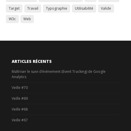
Target
Travail
Typographie
Utilisabilité
Valide
W3c
Web
ARTICLES RÉCENTS
Maîtriser le suivi d’évènement (Event Tracking) de Google
Analytics
Veille #70
Veille #69
Veille #68
Veille #67